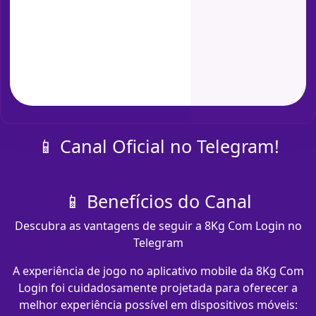
📱 Canal Oficial no Telegram!
📱 Benefícios do Canal
Descubra as vantagens de seguir a 8Kg Com Login no
Telegram
A experiência de jogo no aplicativo mobile da 8Kg Com
Login foi cuidadosamente projetada para oferecer a
melhor experiência possível em dispositivos móveis: