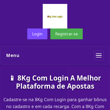
Login
Registrar-se
Menu
📱 8Kg Com Login A Melhor
Plataforma de Apostas
Cadastre-se na 8Kg Com Login para ganhar bônus
no cadastro e em cada recarga. Com a 8Kg Com