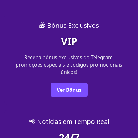
🎁 Bônus Exclusivos
VIP
Receba bônus exclusivos do Telegram,
promoções especiais e códigos promocionais
únicos!
Ver Bônus
📢 Notícias em Tempo Real
24/7