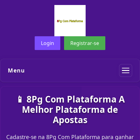
Login
Registrar-se
Menu
📱 8Pg Com Plataforma A
Melhor Plataforma de
Apostas
Cadastre-se na 8Pg Com Plataforma para ganhar