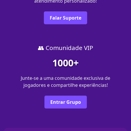
atendimento personalizado!
Falar Suporte
👥 Comunidade VIP
1000+
Junte-se a uma comunidade exclusiva de
jogadores e compartilhe experiências!
Entrar Grupo