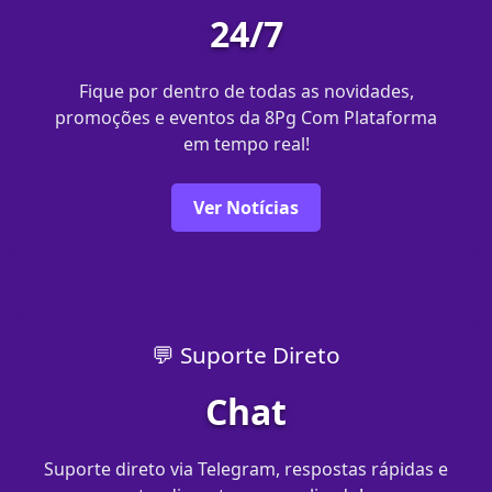
24/7
Fique por dentro de todas as novidades,
promoções e eventos da 8Pg Com Plataforma
em tempo real!
Ver Notícias
💬 Suporte Direto
Chat
Suporte direto via Telegram, respostas rápidas e