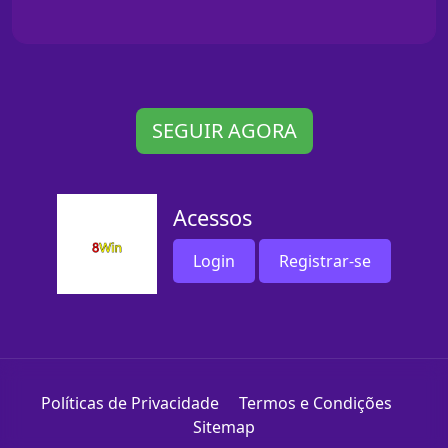
SEGUIR AGORA
Acessos
Login
Registrar-se
Políticas de Privacidade
Termos e Condições
Sitemap