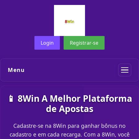
Login
Registrar-se
Menu
📱 8Win A Melhor Plataforma
de Apostas
Cadastre-se na 8Win para ganhar bônus no
cadastro e em cada recarga. Com a 8Win, você