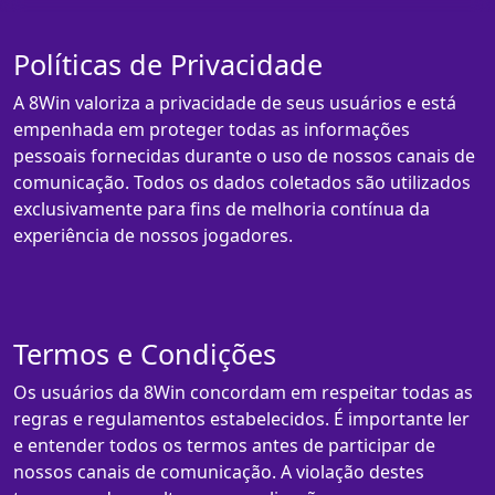
Políticas de Privacidade
A 8Win valoriza a privacidade de seus usuários e está
empenhada em proteger todas as informações
pessoais fornecidas durante o uso de nossos canais de
comunicação. Todos os dados coletados são utilizados
exclusivamente para fins de melhoria contínua da
experiência de nossos jogadores.
Termos e Condições
Os usuários da 8Win concordam em respeitar todas as
regras e regulamentos estabelecidos. É importante ler
e entender todos os termos antes de participar de
nossos canais de comunicação. A violação destes