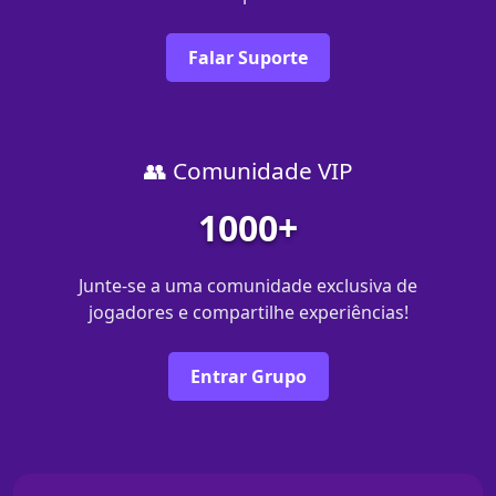
Falar Suporte
👥 Comunidade VIP
1000+
Junte-se a uma comunidade exclusiva de
jogadores e compartilhe experiências!
Entrar Grupo