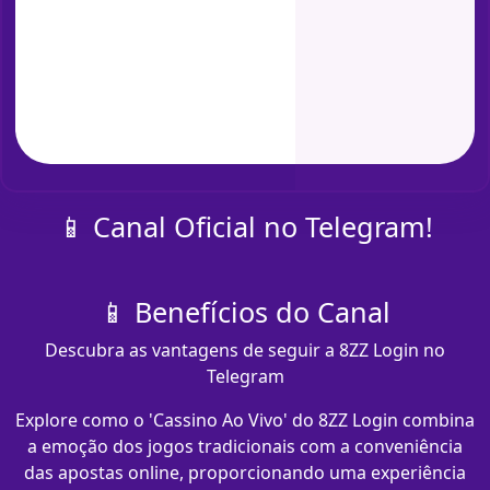
📱 Canal Oficial no Telegram!
📱 Benefícios do Canal
Descubra as vantagens de seguir a 8ZZ Login no
Telegram
Explore como o 'Cassino Ao Vivo' do 8ZZ Login combina
a emoção dos jogos tradicionais com a conveniência
das apostas online, proporcionando uma experiência