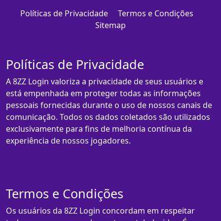
Políticas de Privacidade
Termos e Condições
Sitemap
Políticas de Privacidade
A 8ZZ Login valoriza a privacidade de seus usuários e
está empenhada em proteger todas as informações
pessoais fornecidas durante o uso de nossos canais de
comunicação. Todos os dados coletados são utilizados
exclusivamente para fins de melhoria contínua da
experiência de nossos jogadores.
Termos e Condições
Os usuários da 8ZZ Login concordam em respeitar