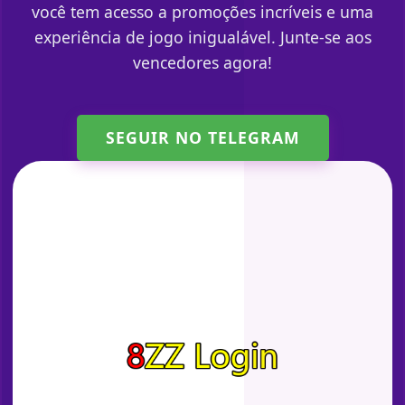
você tem acesso a promoções incríveis e uma
experiência de jogo inigualável. Junte-se aos
vencedores agora!
SEGUIR NO TELEGRAM