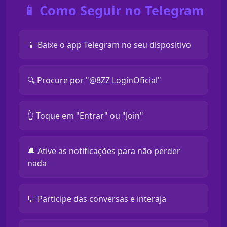
📱 Como Seguir no Telegram
📱 Baixe o app Telegram no seu dispositivo
🔍 Procure por "@8ZZ LoginOficial"
👆 Toque em "Entrar" ou "Join"
🔔 Ative as notificações para não perder
nada
💬 Participe das conversas e interaja