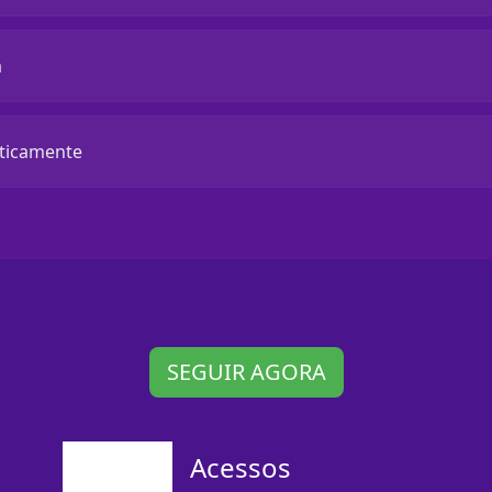
a
aticamente
SEGUIR AGORA
Acessos