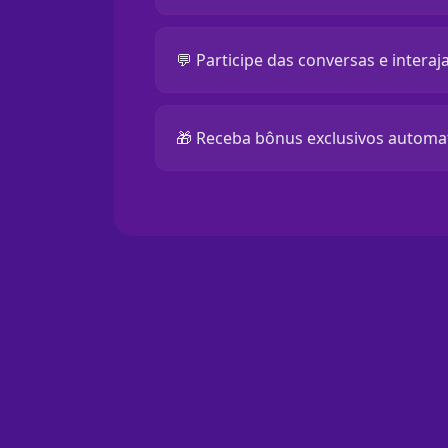
💬 Participe das conversas e interaj
🎁 Receba bônus exclusivos autom