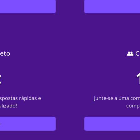
reto
👥 
t
espostas rápidas e
Junte-se a uma com
lizado!
compa
e