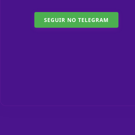
SEGUIR NO TELEGRAM