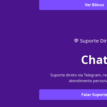
Ver Bônus
💬 Suporte Di
Cha
Suporte direto via Telegram, r
atendimento persona
Falar Suport