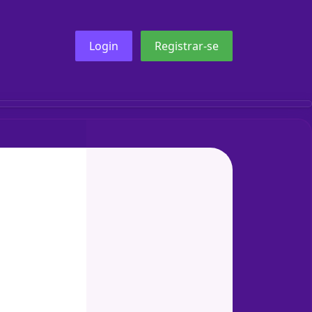
Login
Registrar-se