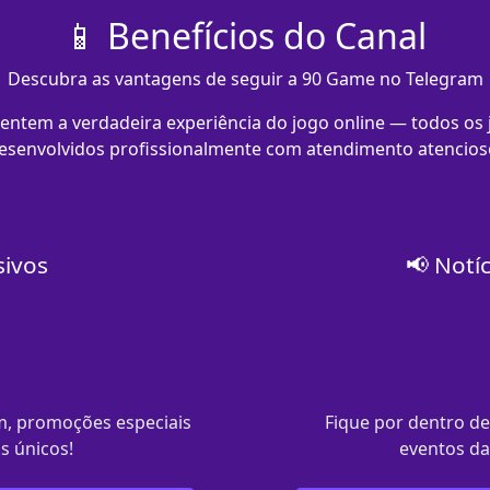
📱 Benefícios do Canal
Descubra as vantagens de seguir a 90 Game no Telegram
entem a verdadeira experiência do jogo online — todos os
esenvolvidos profissionalmente com atendimento atencios
sivos
📢 Notí
m, promoções especiais
Fique por dentro d
s únicos!
eventos da