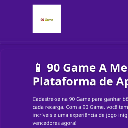
📱 90 Game A Me
Plataforma de A
Cadastre-se na 90 Game para ganhar b
cada recarga. Com a 90 Game, você te
incríveis e uma experiência de jogo inig
vencedores agora!