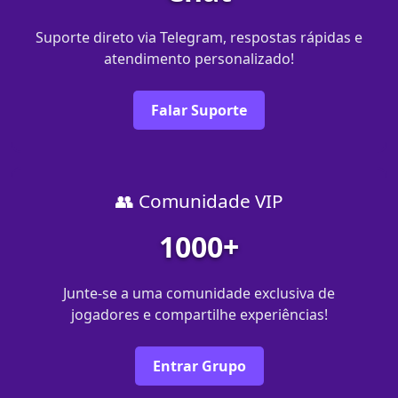
Suporte direto via Telegram, respostas rápidas e
atendimento personalizado!
Falar Suporte
👥 Comunidade VIP
1000+
Junte-se a uma comunidade exclusiva de
jogadores e compartilhe experiências!
Entrar Grupo