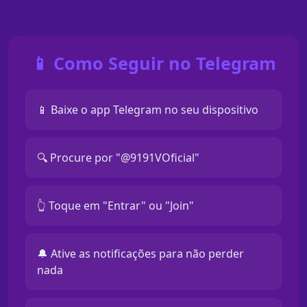
📱 Como Seguir no Telegram
📱 Baixe o app Telegram no seu dispositivo
🔍 Procure por "@9191VOficial"
👆 Toque em "Entrar" ou "Join"
🔔 Ative as notificações para não perder
nada