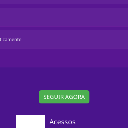
a
aticamente
SEGUIR AGORA
Acessos