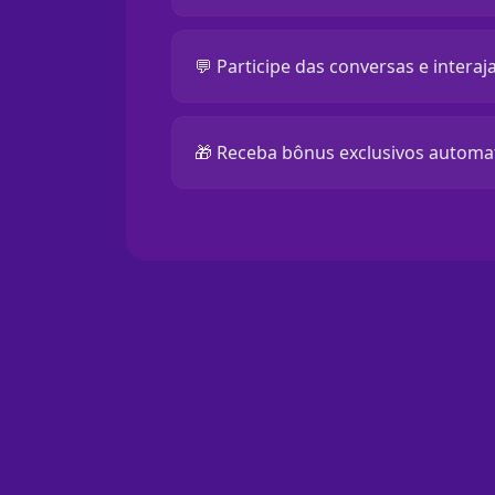
💬 Participe das conversas e interaj
🎁 Receba bônus exclusivos autom