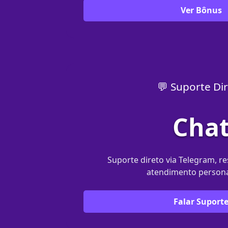
Ver Bônus
💬 Suporte Di
Cha
Suporte direto via Telegram, r
atendimento persona
Falar Suport