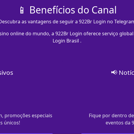
📱 Benefícios do Canal
Descubra as vantagens de seguir a 922Br Login no Telegra
no online do mundo, a 922Br Login oferece serviço globa
Login Brasil .
sivos
📢 Notí
m, promoções especiais
Fique por dentro d
s únicos!
eventos da 