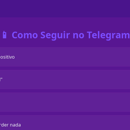
📱 Como Seguir no Telegram
ositivo
l"
erder nada