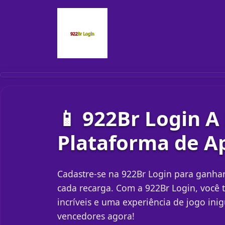
📱 922Br Login A
Plataforma de A
Cadastre-se na 922Br Login para ganha
cada recarga. Com a 922Br Login, você
incríveis e uma experiência de jogo inig
vencedores agora!