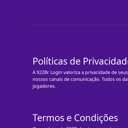
Políticas de Privacida
A 922Br Login valoriza a privacidade de se
nossos canais de comunicação. Todos os dad
jogadores.
Termos e Condições