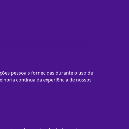
ções pessoais fornecidas durante o uso de
elhoria contínua da experiência de nossos