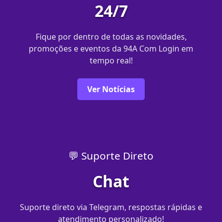
24/7
Fique por dentro de todas as novidades,
promoções e eventos da 94A Com Login em
tempo real!
Ver Notícias
💬 Suporte Direto
Chat
Suporte direto via Telegram, respostas rápidas e
atendimento personalizado!