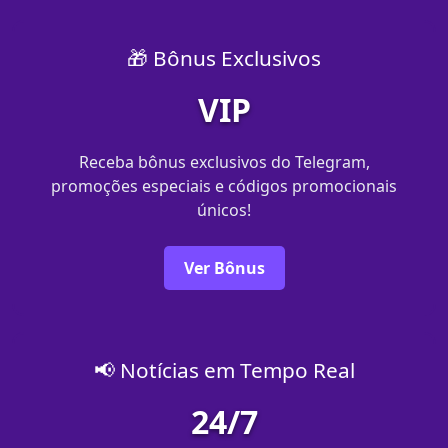
🎁 Bônus Exclusivos
VIP
Receba bônus exclusivos do Telegram,
promoções especiais e códigos promocionais
únicos!
Ver Bônus
📢 Notícias em Tempo Real
24/7