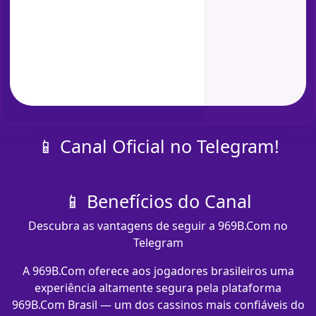
📱 Canal Oficial no Telegram!
📱 Benefícios do Canal
Descubra as vantagens de seguir a 969B.Com no
Telegram
A 969B.Com oferece aos jogadores brasileiros uma
experiência altamente segura pela plataforma
969B.Com Brasil — um dos cassinos mais confiáveis do