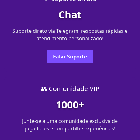
Chat
Suporte direto via Telegram, respostas rápidas e
atendimento personalizado!
Falar Suporte
👥 Comunidade VIP
1000+
Junte-se a uma comunidade exclusiva de
jogadores e compartilhe experiências!