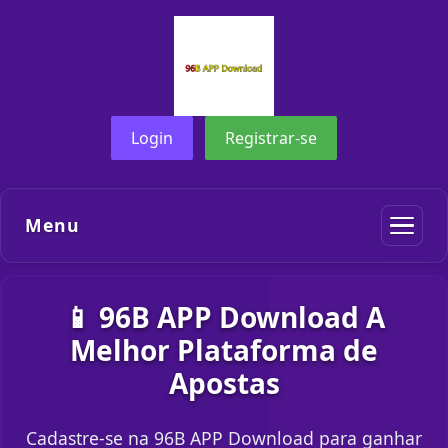
Login
Registrar-se
Menu
📱 96B APP Download A
Melhor Plataforma de
Apostas
Cadastre-se na 96B APP Download para ganhar