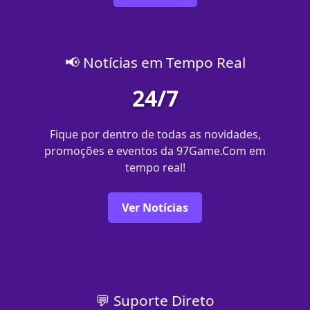
📢 Notícias em Tempo Real
24/7
Fique por dentro de todas as novidades,
promoções e eventos da 97Game.Com em
tempo real!
Ver Notícias
💬 Suporte Direto