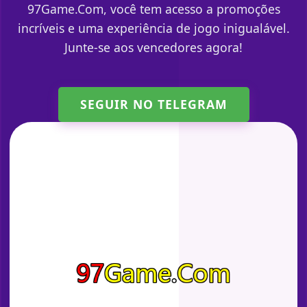
97Game.Com, você tem acesso a promoções
incríveis e uma experiência de jogo inigualável.
Junte-se aos vencedores agora!
SEGUIR NO TELEGRAM