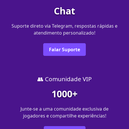
Chat
Suporte direto via Telegram, respostas rápidas e
atendimento personalizado!
Falar Suporte
👥 Comunidade VIP
1000+
Junte-se a uma comunidade exclusiva de
jogadores e compartilhe experiências!