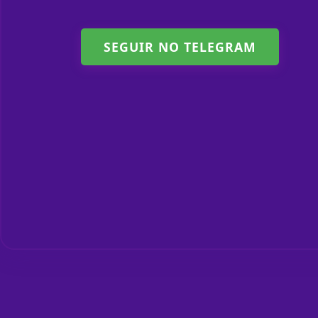
SEGUIR NO TELEGRAM