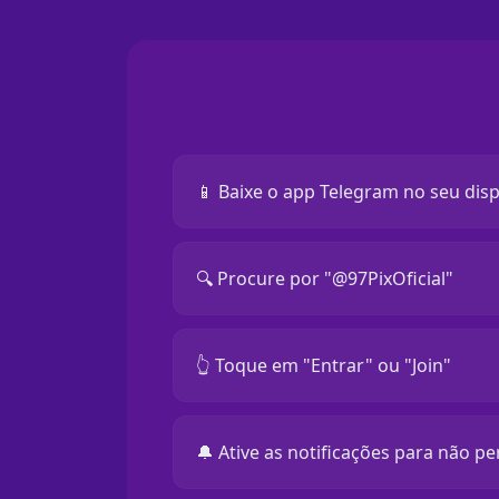
📱 Baixe o app Telegram no seu disp
🔍 Procure por "@97PixOficial"
👆 Toque em "Entrar" ou "Join"
🔔 Ative as notificações para não p