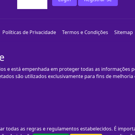
Políticas de Privacidade
Termos e Condições
Sitemap
de
ários e está empenhada em proteger todas as informações p
tados são utilizados exclusivamente para fins de melhoria
r todas as regras e regulamentos estabelecidos. É importa