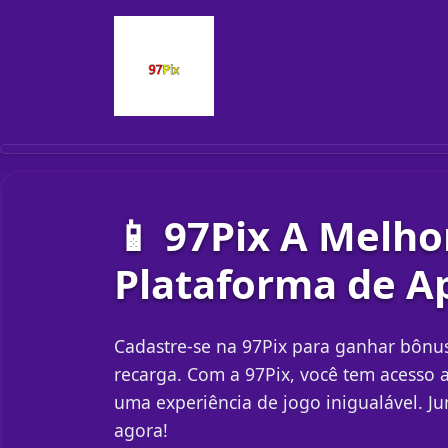
📱 97Pix A Melho
Plataforma de A
Cadastre-se na 97Pix para ganhar bônu
recarga. Com a 97Pix, você tem acesso a
uma experiência de jogo inigualável. J
agora!