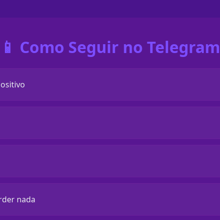
📱 Como Seguir no Telegram
ositivo
erder nada