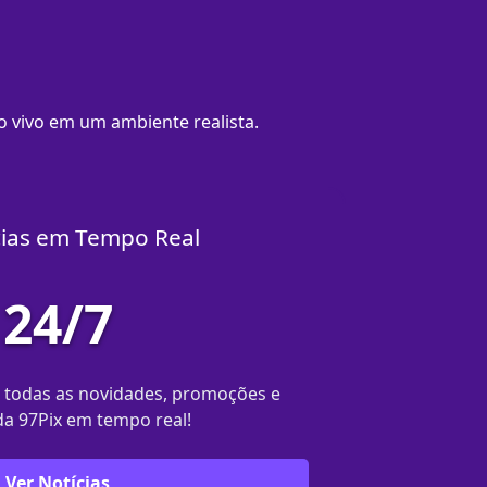
ao vivo em um ambiente realista.
cias em Tempo Real
24/7
e todas as novidades, promoções e
da 97Pix em tempo real!
Ver Notícias