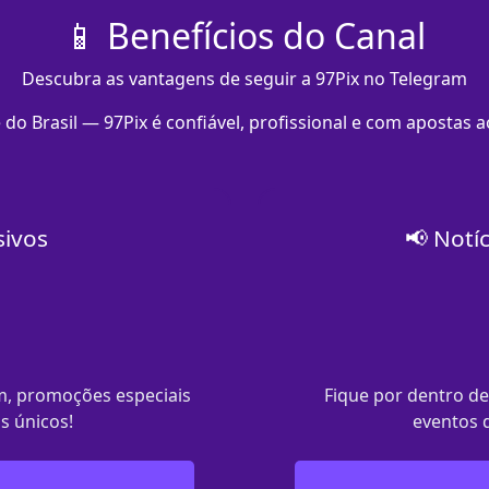
📱 Benefícios do Canal
Descubra as vantagens de seguir a 97Pix no Telegram
 do Brasil — 97Pix é confiável, profissional e com apostas 
sivos
📢 Notí
m, promoções especiais
Fique por dentro d
s únicos!
eventos 