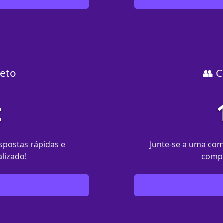
reto
👥 
t
espostas rápidas e
Junte-se a uma com
lizado!
compa
e