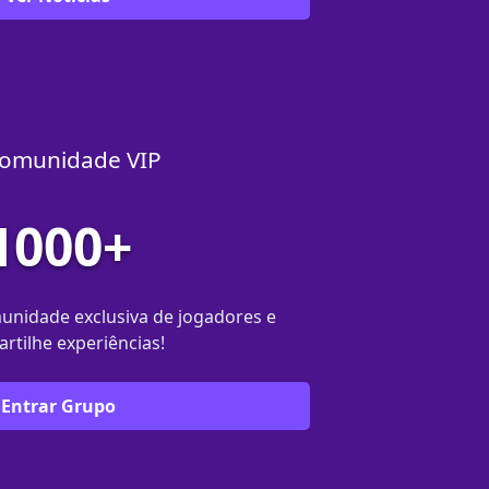
Comunidade VIP
1000+
unidade exclusiva de jogadores e
rtilhe experiências!
Entrar Grupo