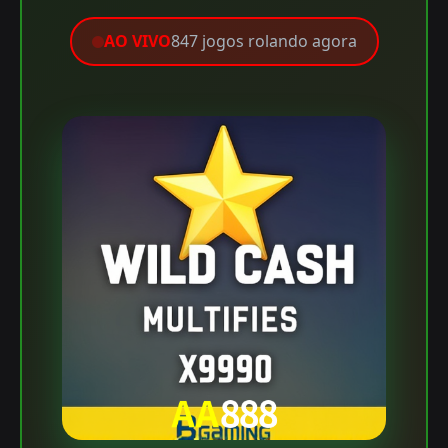
AO VIVO
847 jogos rolando agora