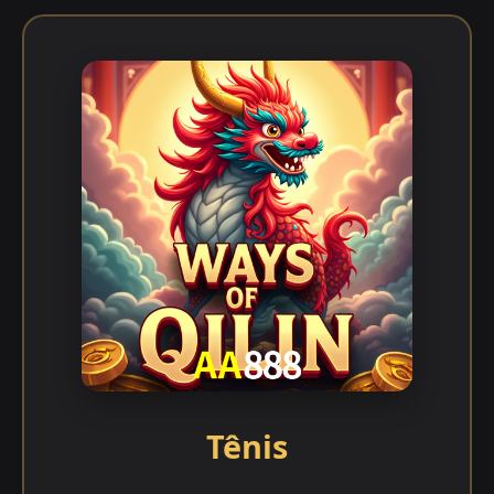
Tênis