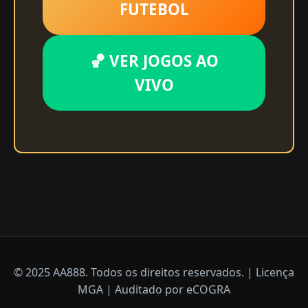
FUTEBOL
🏀 VER JOGOS AO
VIVO
© 2025 AA888. Todos os direitos reservados. | Licença
MGA | Auditado por eCOGRA