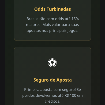
Odds Turbinadas
Brasileirão com odds até 15%
maiores! Mais valor para suas
apostas nos principais jogos.
⚽
Seguro de Aposta
Primeira aposta com seguro! Se
perder, devolvemos até R$ 100 em
créditos.