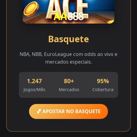
Basquete
NBA, NBB, EuroLeague com odds ao vivo e
mercados especiais.
1.247
80+
95%
Jogos/Mês
Mercados
Cobertura
🏀 APOSTAR NO BASQUETE