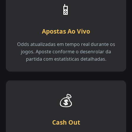
📱
Apostas Ao Vivo
Odds atualizadas em tempo real durante os
jogos. Aposte conforme o desenrolar da
partida com estatísticas detalhadas.
💰
Cash Out