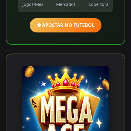
Jogos/Mês
Mercados
Cobertura
⚽ APOSTAR NO FUTEBOL