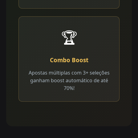
🏆
Combo Boost
Apostas múltiplas com 3+ seleções
ganham boost automático de até
70%!